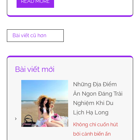
READ MORE
Điều
Bài viết cũ hơn
hướng
bài
viết
Bài viết mới
Những Địa Điểm
Ăn Ngon Đáng Trải
Nghiệm Khi Du
Lịch Hạ Long
Không chỉ cuốn hút
bởi cảnh biển ấn