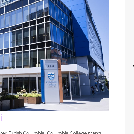
i
ver, British Columbia, Columbia College mang