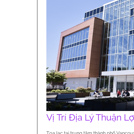
Vị Trí Địa Lý Thuận Lợ
Tọa lạc tại trung tâm thành phố Vancou