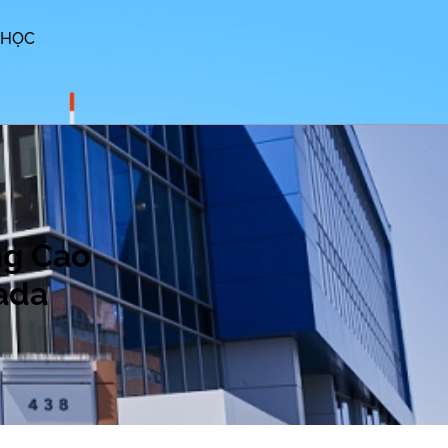
 HỌC
ng Cao
ada