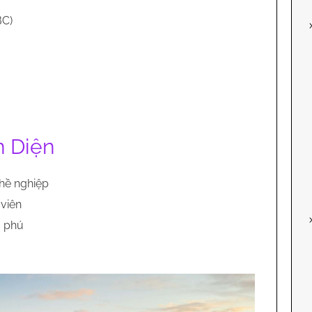
BC)
n Diện
hề nghiệp
 viên
g phú