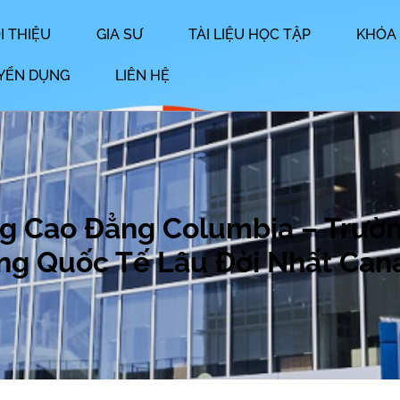
I THIỆU
GIA SƯ
TÀI LIỆU HỌC TẬP
KHÓA
YỂN DỤNG
LIÊN HỆ
g Cao Đẳng Columbia – Trườ
ng Quốc Tế Lâu Đời Nhất Can