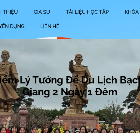
I THIỆU
GIA SƯ
TÀI LIỆU HỌC TẬP
KHÓA
YỂN DỤNG
LIÊN HỆ
Điểm Lý Tưởng Để Du Lịch Bạc
Giang 2 Ngày 1 Đêm