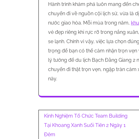
Hành trình khám phá luôn mang đến cho
chuyến đi về nguồn cội lịch sử, vừa là 
nước giao hòa. Mỗi mùa trong năm,
khu
vẻ đẹp riêng khi rực rỡ trong nắng xuân,
se lạnh. Chính vì vậy, việc lựa chọn đú
trọng để bạn có thể cảm nhận trọn vẹn 
lý tưởng để du lịch Bạch Đằng Giang 2
chuyến đi thật trọn vẹn, ngập tràn cảm 
này.
Điều
Kinh Nghiệm Tổ Chức Team Building
hướng
Tại Khoang Xanh Suối Tiên 2 Ngày 1
Đêm
bài