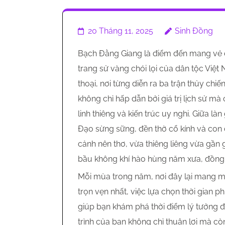
20 Tháng 11, 2025
Sinh Đồng
Bạch Đằng Giang là điểm đến mang vẻ 
trang sử vàng chói lọi của dân tộc Vi
thoại, nơi từng diễn ra ba trận thủy chi
không chỉ hấp dẫn bởi giá trị lịch sử m
linh thiêng và kiến trúc uy nghi. Giữa l
Đạo sừng sững, đền thờ cổ kính và co
cảnh nên thơ, vừa thiêng liêng vừa gần 
bầu không khí hào hùng năm xưa, đồng th
Mỗi mùa trong năm, nơi đây lại mang mộ
trọn vẹn nhất, việc lựa chọn thời gian p
giúp bạn khám phá thời điểm lý tưởng 
trình của bạn không chỉ thuận lợi mà c