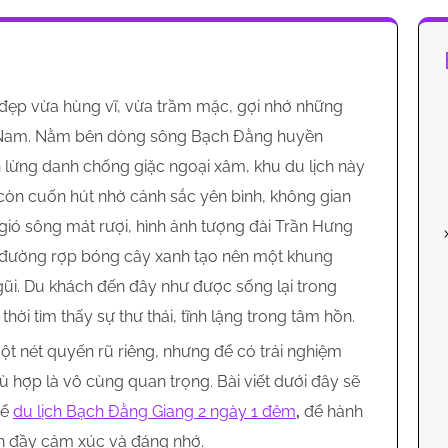
đẹp vừa hùng vĩ, vừa trầm mặc, gợi nhớ những
ệt Nam. Nằm bên dòng sông Bạch Đằng huyền
ến lừng danh chống giặc ngoại xâm, khu du lịch này
à còn cuốn hút nhờ cảnh sắc yên bình, không gian
àn gió sông mát rượi, hình ảnh tượng đài Trần Hưng
n đường rợp bóng cây xanh tạo nên một khung
gũi. Du khách đến đây như được sống lại trong
ời tìm thấy sự thư thái, tĩnh lặng trong tâm hồn.
t nét quyến rũ riêng, nhưng để có trải nghiệm
hù hợp là vô cùng quan trọng. Bài viết dưới đây sẽ
để
du lịch Bạch Đằng Giang 2 ngày 1 đêm
,
để hành
òn đầy cảm xúc và đáng nhớ.