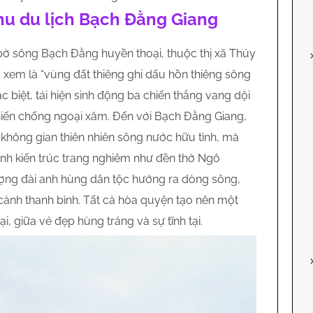
khu du lịch Bạch Đằng Giang
ờ sông Bạch Đằng huyền thoại, thuộc thị xã Thủy
xem là “vùng đất thiêng ghi dấu hồn thiêng sông
ặc biệt, tái hiện sinh động ba chiến thắng vang dội
hiến chống ngoại xâm. Đến với Bạch Đằng Giang,
không gian thiên nhiên sông nước hữu tình, mà
h kiến trúc trang nghiêm như đền thờ Ngô
ợng đài anh hùng dân tộc hướng ra dòng sông,
cảnh thanh bình. Tất cả hòa quyện tạo nên một
ại, giữa vẻ đẹp hùng tráng và sự tĩnh tại.