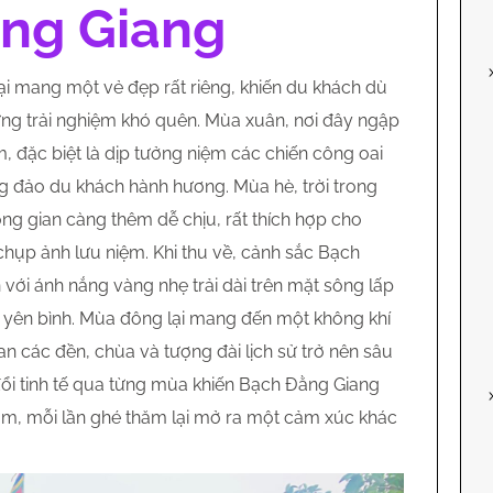
ng Giang
i mang một vẻ đẹp rất riêng, khiến du khách dù
ng trải nghiệm khó quên. Mùa xuân, nơi đây ngập
m, đặc biệt là dịp tưởng niệm các chiến công oai
g đảo du khách hành hương. Mùa hè, trời trong
ông gian càng thêm dễ chịu, rất thích hợp cho
hụp ảnh lưu niệm. Khi thu về, cảnh sắc Bạch
với ánh nắng vàng nhẹ trải dài trên mặt sông lấp
sự yên bình. Mùa đông lại mang đến một không khí
uan các đền, chùa và tượng đài lịch sử trở nên sâu
 đổi tinh tế qua từng mùa khiến Bạch Đằng Giang
ăm, mỗi lần ghé thăm lại mở ra một cảm xúc khác