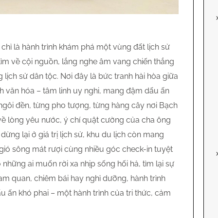
hỉ là hành trình khám phá một vùng đất lịch sử
tìm về cội nguồn, lắng nghe âm vang chiến thắng
 lịch sử dân tộc. Nơi đây là bức tranh hài hòa giữa
nh văn hóa – tâm linh uy nghi, mang đậm dấu ấn
g ngôi đền, từng pho tượng, từng hàng cây nơi Bạch
về lòng yêu nước, ý chí quật cường của cha ông
ừng lại ở giá trị lịch sử, khu du lịch còn mang
gió sông mát rượi cùng nhiều góc check-in tuyệt
những ai muốn rời xa nhịp sống hối hả, tìm lại sự
ham quan, chiêm bái hay nghỉ dưỡng, hành trình
 ấn khó phai – một hành trình của tri thức, cảm