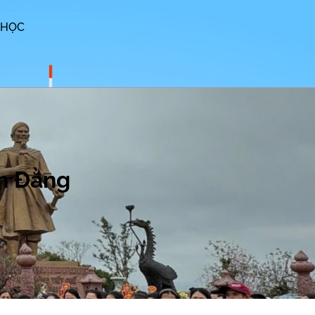
 HỌC
h Đằng