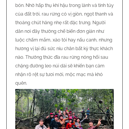
bón. Nhờ hấp thụ khí hậu trong lành và tinh túy
của đất trời, rau rừng có vị giòn, ngọt thanh và
thoảng chút hăng nhẹ rất đặc trưng. Người
dân nơi đây thường chế biến đơn giản như
luộc chấm mắm, xào tỏi hay nấu canh, nhưng
hương vị lại đủ sức níu chân bất kỳ thực khách
nào. Thưởng thức đĩa rau rừng nóng hổi sau
chặng đường leo núi dài sẽ khiến bạn cảm
nhận rõ rệt sự tươi mới, mộc mạc mà khó
quên.