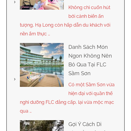
Không chỉ cuốn hút
bởi cảnh biển ấn
tượng, Hạ Long còn hấp dẫn du khách với
nền ẩm thực …
Danh Sách Món
Ngon Không Nên
Bỏ Qua Tại FLC
Sầm Sơn
Có một Sầm Sơn vừa
hiện đại với quần thể
nghỉ dưỡng FLC đẳng cấp, lại vừa mộc mạc
qua …
Gợi Ý Cách Di