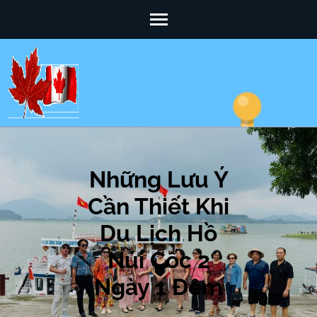
Skip
to
content
(Press
Enter)
Những Lưu Ý
Cần Thiết Khi
Du Lịch Hồ
Núi Cốc 2
Ngày 1 Đêm