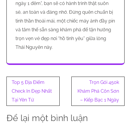
ngày 1 đêm”, bạn sẽ có hành trình thật suôn
sẻ, an toàn và đáng nhớ. Đừng quên chuẩn bị
tinh thần thoải mái, một chiếc máy ảnh đầy pin
và tâm thế sẵn sàng khám phá để tận hưởng
trọn vẹn vẻ đẹp nơi “hồ tình yêu” giữa lòng
Thái Nguyên này.
Điều
Top 5 Địa Điểm
Trọn Gói 450k
hướng
Check In Đẹp Nhất
Khám Phá Côn Sơn
bài
Tại Yên Tử
– Kiếp Bạc 1 Ngày
viết
Để lại một bình luận