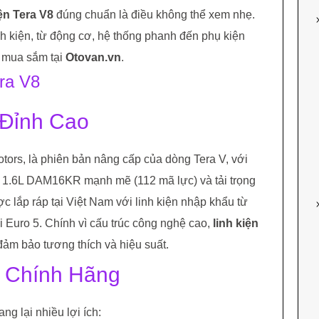
iện Tera V8
đúng chuẩn là điều không thể xem nhẹ.
inh kiện, từ động cơ, hệ thống phanh đến phụ kiện
i mua sắm tại
Otovan.vn
.
ra V8
 Đỉnh Cao
tors, là phiên bản nâng cấp của dòng Tera V, với
 1.6L DAM16KR mạnh mẽ (112 mã lực) và tải trọng
c lắp ráp tại Việt Nam với linh kiện nhập khẩu từ
 Euro 5. Chính vì cấu trúc công nghệ cao,
linh kiện
ảm bảo tương thích và hiệu suất.
n Chính Hãng
g lại nhiều lợi ích: