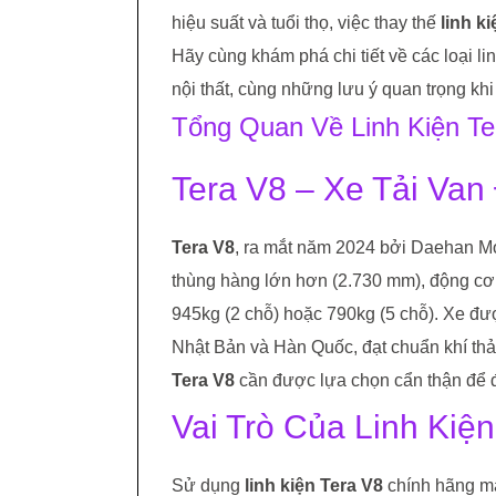
hiệu suất và tuổi thọ, việc thay thế
linh k
Hãy cùng khám phá chi tiết về các loại l
nội thất, cùng những lưu ý quan trọng kh
Tổng Quan Về Linh Kiện Te
Tera V8 – Xe Tải Van
Tera V8
, ra mắt năm 2024 bởi Daehan Mo
thùng hàng lớn hơn (2.730 mm), động cơ
945kg (2 chỗ) hoặc 790kg (5 chỗ). Xe đượ
Nhật Bản và Hàn Quốc, đạt chuẩn khí thải
Tera V8
cần được lựa chọn cẩn thận để đ
Vai Trò Của Linh Kiệ
Sử dụng
linh kiện Tera V8
chính hãng man