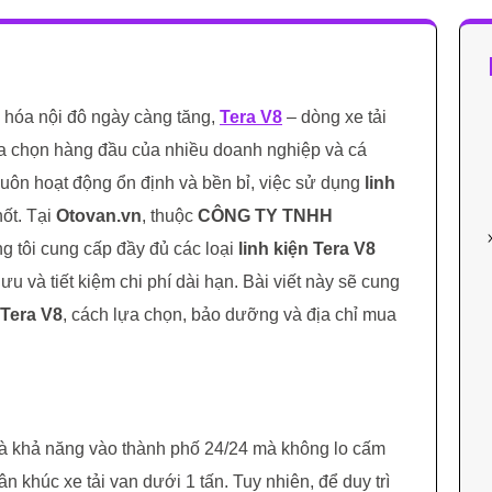
 hóa nội đô ngày càng tăng,
Tera V8
– dòng xe tải
ựa chọn hàng đầu của nhiều doanh nghiệp và cá
luôn hoạt động ổn định và bền bỉ, việc sử dụng
linh
hốt. Tại
Otovan.vn
, thuộc
CÔNG TY TNHH
ng tôi cung cấp đầy đủ các loại
linh kiện Tera V8
u và tiết kiệm chi phí dài hạn. Bài viết này sẽ cung
 Tera V8
, cách lựa chọn, bảo dưỡng và địa chỉ mua
và khả năng vào thành phố 24/24 mà không lo cấm
n khúc xe tải van dưới 1 tấn. Tuy nhiên, để duy trì