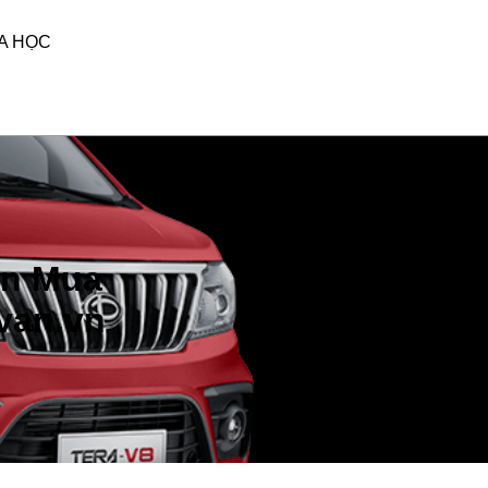
A HỌC
ọn Mua
van.vn