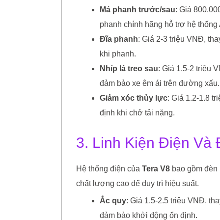
Má phanh trước/sau
: Giá 800.00
phanh chính hãng hỗ trợ hệ thốn
Đĩa phanh
: Giá 2-3 triệu VNĐ, t
khi phanh.
Nhíp lá treo sau
: Giá 1.5-2 triệu
đảm bảo xe êm ái trên đường xấu.
Giảm xóc thủy lực
: Giá 1.2-1.8 t
định khi chở tải nặng.
3. Linh Kiện Điện Và
Hệ thống điện của
Tera V8
bao gồm đèn ph
chất lượng cao để duy trì hiệu suất.
Ắc quy
: Giá 1.5-2.5 triệu VNĐ, t
đảm bảo khởi động ổn định.