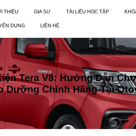
ỚI THIỆU
GIA SƯ
TÀI LIỆU HỌC TẬP
KHÓ
YỂN DỤNG
LIÊN HỆ
Kiện Tera V8: Hướng Dẫn Ch
o Dưỡng Chính Hãng Tại Oto