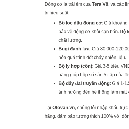
Động cơ là trái tim của
Tera V8
, và các l
trì hiệu suất.
Bộ lọc dầu động cơ
: Giá khoảng
bảo vệ động cơ khỏi cặn bẩn. Bộ 
chất lượng.
Bugi đánh lửa
: Giá 80.000-120.0
hóa quá trình đốt cháy nhiên liệu.
Bộ ly hợp (côn)
: Giá 3-5 triệu V
hãng giúp hộp số sàn 5 cấp của
T
Bộ dây đai truyền động
: Giá 1-1
ảnh hưởng đến hệ thống làm mát v
Tại
Otovan.vn
, chúng tôi nhập khẩu trực
hãng, đảm bảo tương thích 100% với đ